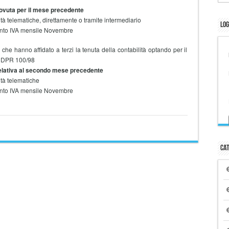
vuta per il mese precedente
 telematiche, direttamente o tramite intermediario
Log
to IVA mensile Novembre
he hanno affidato a terzi la tenuta della contabilità optando per il
3, DPR 100/98
elativa al secondo mese precedente
tà telematiche
to IVA mensile Novembre
Cat