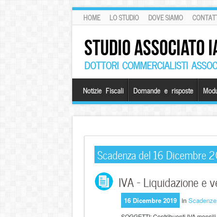
HOME
LO STUDIO
DOVE SIAMO
CONTATT
STUDIO ASSOCIATO I
DOTTORI COMMERCIALISTI ASSOCI
Notizie Fiscali
Domande e risposte
Modu
Scadenza del 16 Dicembre 
IVA – Liquidazione e 
16 Dicembre 2019
in
Scadenze
SOGGETTI: Contribuenti IVA mensili