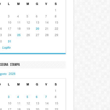
D
L
M
M
G
V
S
1
2
3
4
5
6
7
8
9
10
11
12
13
14
15
16
17
18
19
20
21
22
23
24
25
26
27
28
29
30
31
 Luglio
ssegna Stampa
gosto 2026
D
L
M
M
G
V
S
1
2
3
4
5
6
7
8
9
10
11
12
13
14
15
16
17
18
19
20
21
22