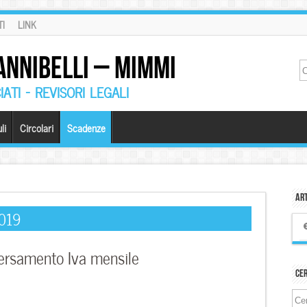
I
LINK
ANNIBELLI – MIMMI
ATI – REVISORI LEGALI
li
Circolari
Scadenze
Art
2019
versamento Iva mensile
Ce