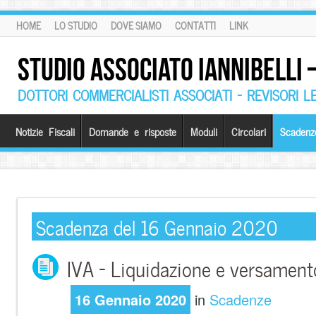
HOME
LO STUDIO
DOVE SIAMO
CONTATTI
LINK
STUDIO ASSOCIATO IANNIBELLI
DOTTORI COMMERCIALISTI ASSOCIATI – REVISORI L
Notizie Fiscali
Domande e risposte
Moduli
Circolari
Scadenz
Scadenza del 16 Gennaio 2020
IVA – Liquidazione e versament
16 Gennaio 2020
in
Scadenze