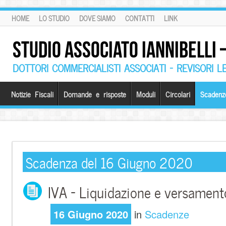
HOME
LO STUDIO
DOVE SIAMO
CONTATTI
LINK
STUDIO ASSOCIATO IANNIBELLI
DOTTORI COMMERCIALISTI ASSOCIATI – REVISORI L
Notizie Fiscali
Domande e risposte
Moduli
Circolari
Scadenz
Scadenza del 16 Giugno 2020
IVA – Liquidazione e versament
16 Giugno 2020
in
Scadenze