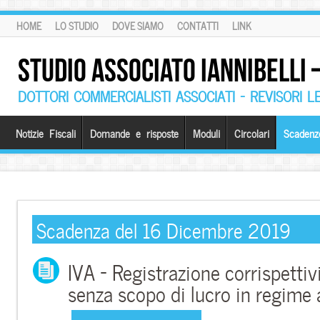
HOME
LO STUDIO
DOVE SIAMO
CONTATTI
LINK
STUDIO ASSOCIATO IANNIBELLI
DOTTORI COMMERCIALISTI ASSOCIATI – REVISORI L
Notizie Fiscali
Domande e risposte
Moduli
Circolari
Scadenz
Scadenza del 16 Dicembre 2019
IVA – Registrazione corrispettiv
senza scopo di lucro in regime