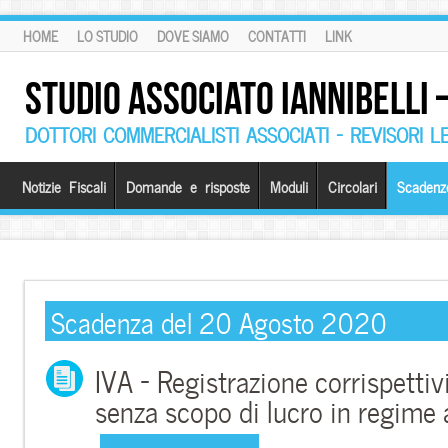
HOME
LO STUDIO
DOVE SIAMO
CONTATTI
LINK
STUDIO ASSOCIATO IANNIBELLI
DOTTORI COMMERCIALISTI ASSOCIATI – REVISORI L
Notizie Fiscali
Domande e risposte
Moduli
Circolari
Scadenz
Scadenza del 20 Agosto 2020
IVA – Registrazione corrispettiv
senza scopo di lucro in regime