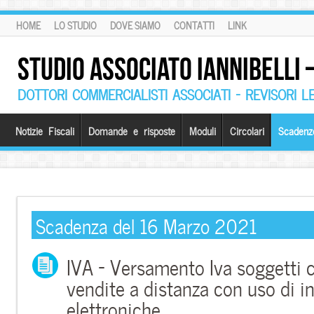
HOME
LO STUDIO
DOVE SIAMO
CONTATTI
LINK
STUDIO ASSOCIATO IANNIBELLI
DOTTORI COMMERCIALISTI ASSOCIATI – REVISORI L
Notizie Fiscali
Domande e risposte
Moduli
Circolari
Scadenz
Scadenza del 16 Marzo 2021
IVA – Versamento Iva soggetti c
vendite a distanza con uso di i
elettroniche