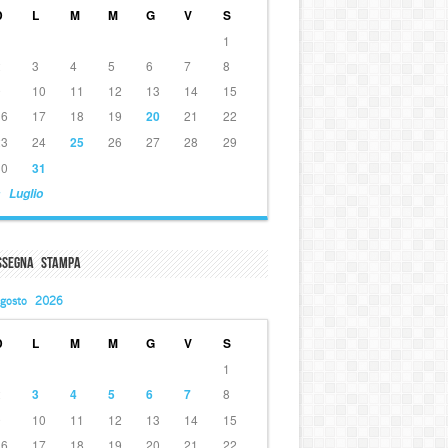
D
L
M
M
G
V
S
1
2
3
4
5
6
7
8
9
10
11
12
13
14
15
16
17
18
19
20
21
22
23
24
25
26
27
28
29
30
31
 Luglio
ssegna Stampa
gosto 2026
D
L
M
M
G
V
S
1
2
3
4
5
6
7
8
9
10
11
12
13
14
15
16
17
18
19
20
21
22