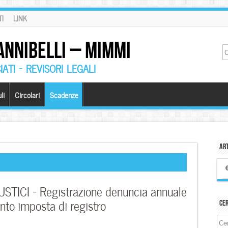
I
LINK
ANNIBELLI – MIMMI
ATI – REVISORI LEGALI
li
Circolari
Scadenze
Art
TICI – Registrazione denuncia annuale
to imposta di registro
Ce