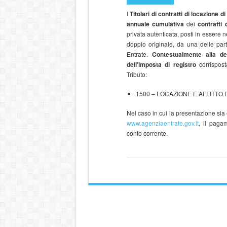
I
Titolari di contratti di locazione di
annuale cumulativa
dei
contratti d
privata autenticata, posti in essere 
doppio originale, da una delle parti
Entrate.
Contestualmente alla de
dell'imposta di registro
corrispos
Tributo:
1500 – LOCAZIONE E AFFITTO DI 
Nel caso in cui la presentazione sia e
www.agenziaentrate.gov.it
, il paga
conto corrente.