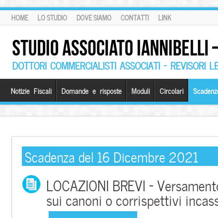
HOME
LO STUDIO
DOVE SIAMO
CONTATTI
LINK
STUDIO ASSOCIATO IANNIBELLI
DOTTORI COMMERCIALISTI ASSOCIATI – REVISORI L
Notizie Fiscali
Domande e risposte
Moduli
Circolari
Scadenz
Scadenza del 16 Dicembre 2021
LOCAZIONI BREVI – Versamento
sui canoni o corrispettivi incas