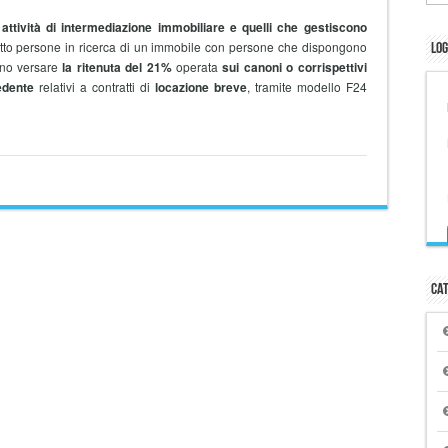
attività di intermediazione immobiliare e quelli che gestiscono
tto persone in ricerca di un immobile con persone che dispongono
Log
ono versare
la ritenuta del 21%
operata
sui canoni o corrispettivi
edente
relativi a contratti di
locazione breve
, tramite modello F24
Cat