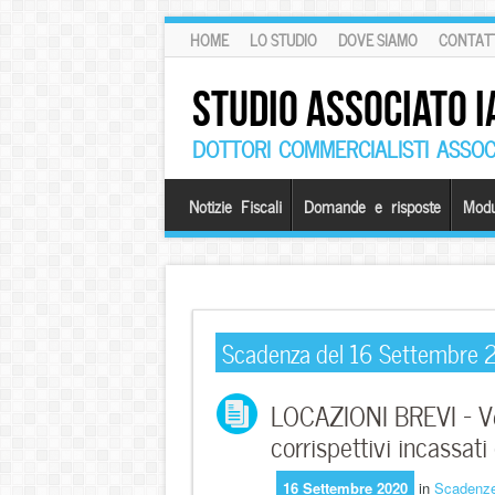
HOME
LO STUDIO
DOVE SIAMO
CONTATT
STUDIO ASSOCIATO I
DOTTORI COMMERCIALISTI ASSOCI
Notizie Fiscali
Domande e risposte
Modu
Scadenza del 16 Settembre
LOCAZIONI BREVI – Ve
corrispettivi incassati
16 Settembre 2020
in
Scadenz