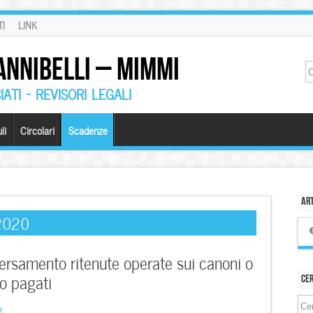
I
LINK
ANNIBELLI – MIMMI
ATI – REVISORI LEGALI
li
Circolari
Scadenze
Art
 2020
rsamento ritenute operate sui canoni o
 o pagati
Ce
e