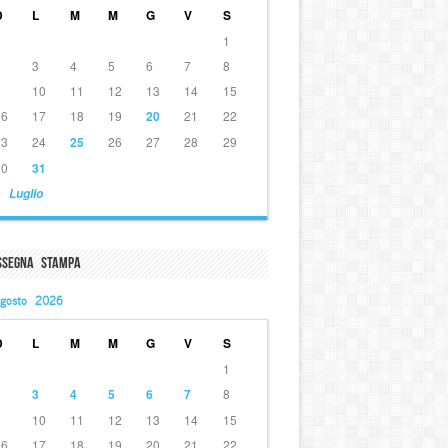
D
L
M
M
G
V
S
1
2
3
4
5
6
7
8
9
10
11
12
13
14
15
16
17
18
19
20
21
22
23
24
25
26
27
28
29
30
31
 Luglio
ssegna Stampa
gosto 2026
D
L
M
M
G
V
S
1
2
3
4
5
6
7
8
9
10
11
12
13
14
15
16
17
18
19
20
21
22