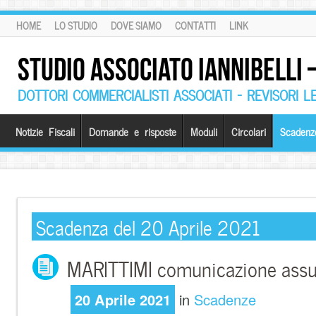
HOME
LO STUDIO
DOVE SIAMO
CONTATTI
LINK
STUDIO ASSOCIATO IANNIBELLI
DOTTORI COMMERCIALISTI ASSOCIATI – REVISORI L
Notizie Fiscali
Domande e risposte
Moduli
Circolari
Scadenz
Scadenza del 20 Aprile 2021
MARITTIMI comunicazione assu
20 Aprile 2021
in
Scadenze