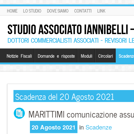
HOME
LO STUDIO
DOVE SIAMO
CONTATTI
LINK
STUDIO ASSOCIATO IANNIBELLI
DOTTORI COMMERCIALISTI ASSOCIATI – REVISORI L
Notizie Fiscali
Domande e risposte
Moduli
Circolari
Scadenz
Scadenza del 20 Agosto 2021
MARITTIMI comunicazione assu
20 Agosto 2021
in
Scadenze