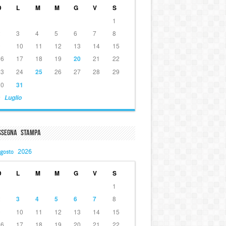
D
L
M
M
G
V
S
1
2
3
4
5
6
7
8
9
10
11
12
13
14
15
16
17
18
19
20
21
22
23
24
25
26
27
28
29
30
31
 Luglio
ssegna Stampa
gosto 2026
D
L
M
M
G
V
S
1
2
3
4
5
6
7
8
9
10
11
12
13
14
15
16
17
18
19
20
21
22