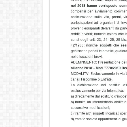
nel 2018 hanno corrisposto so
compensi per avviamento commerciale
assicurazione sulla vita, premi, vi
partecipazioni ad organismi di invest
proventi equiparati derivanti da partec
redditi diversi; nonché coloro che 
sensi degli artt. 23, 24, 25, 25-bi
42/1988; nonché soggetti che eserc
gestiscono portali telematici, qualor
nelle locazioni brevi.
ADEMPIMENTO:
Presentazione dell
all'anno 2018 – Mod. "770/2019 Red
MODALITA':
Esclusivamente in via te
canali Fisconline o Entrate.
La dichiarazione dei sostituti 
esclusivamente per via telematica:
a) direttamente dal sostituto d’impos
b) tramite un intermediario abilitat
successive modificazioni;
c) tramite altri soggetti incaricati (pe
d) tramite società appartenenti al gr