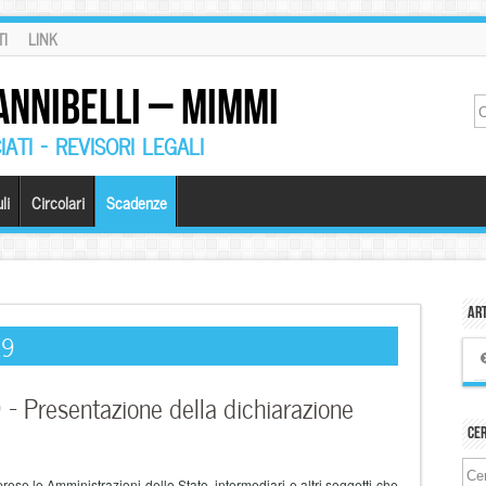
I
LINK
ANNIBELLI – MIMMI
ATI – REVISORI LEGALI
li
Circolari
Scadenze
Art
19
resentazione della dichiarazione
Ce
rese le Amministrazioni dello Stato, intermediari e altri soggetti che