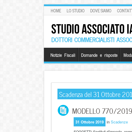
HOME
LO STUDIO
DOVE SIAMO
CONTATT
STUDIO ASSOCIATO I
DOTTORI COMMERCIALISTI ASSOCI
Notizie Fiscali
Domande e risposte
Modu
Scadenza del 31 Ottobre 20
MODELLO 770/2019 – P
31 Ottobre 2019
in
Scadenze
SOGGETTI:
Sostituti d'imposta, comp