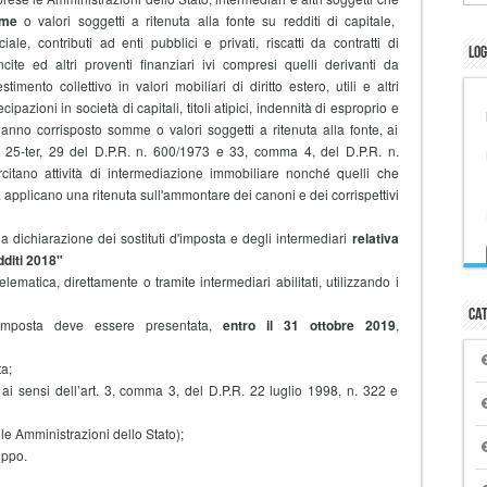
mme
o valori soggetti a ritenuta alla fonte su redditi di capitale,
, contributi ad enti pubblici e privati, riscatti da contratti di
Log
ncite ed altri proventi finanziari ivi compresi quelli derivanti da
imento collettivo in valori mobiliari di diritto estero, utili e altri
ipazioni in società di capitali, titoli atipici, indennità di esproprio e
hanno corrisposto somme o valori soggetti a ritenuta alla fonte, ai
s, 25-ter, 29 del D.P.R. n. 600/1973 e 33, comma 4, del D.P.R. n.
itano attività di intermediazione immobiliare nonché quelli che
a applicano una ritenuta sull'ammontare dei canoni e dei corrispettivi
a dichiarazione dei sostituti d'imposta e degli intermediari
relativa
diti 2018"
lematica, direttamente o tramite intermediari abilitati, utilizzando i
Cat
d’imposta deve essere presentata,
entro il 31 ottobre 2019
,
ta;
o ai sensi dell’art. 3, comma 3, del D.P.R. 22 luglio 1998, n. 322 e
r le Amministrazioni dello Stato);
uppo.