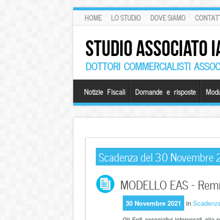
HOME
LO STUDIO
DOVE SIAMO
CONTATT
STUDIO ASSOCIATO I
DOTTORI COMMERCIALISTI ASSOCI
Notizie Fiscali
Domande e risposte
Modu
Scadenza del 30 Novembre 
MODELLO EAS – Remis
30 Novembre 2021
in
Scadenz
Gli Enti associativi interessati all