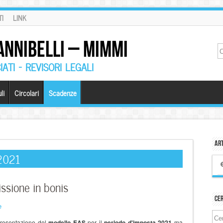
I
LINK
ANNIBELLI – MIMMI
ATI – REVISORI LEGALI
li
Circolari
Scadenze
Art
2021
sione in bonis
Ce
e
a presentazione del
modello EAS
per il
periodo d'imposta 2021
ma