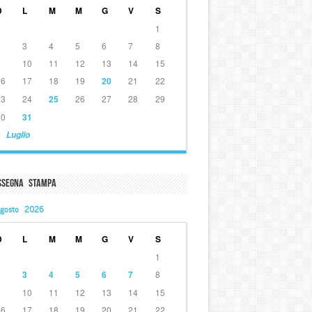
D
L
M
M
G
V
S
1
2
3
4
5
6
7
8
9
10
11
12
13
14
15
16
17
18
19
20
21
22
23
24
25
26
27
28
29
30
31
 Luglio
ssegna Stampa
gosto 2026
D
L
M
M
G
V
S
1
2
3
4
5
6
7
8
9
10
11
12
13
14
15
16
17
18
19
20
21
22