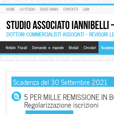
HOME
LO STUDIO
DOVE SIAMO
CONTATTI
LINK
STUDIO ASSOCIATO IANNIBELLI
DOTTORI COMMERCIALISTI ASSOCIATI – REVISORI L
Notizie Fiscali
Domande e risposte
Moduli
Circolari
Scadenz
Scadenza del 30 Settembre 2021
5 PER MILLE REMISSIONE IN B
Regolarizzazione iscrizioni