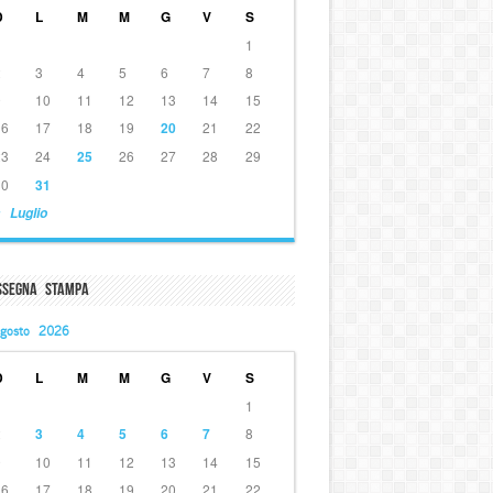
D
L
M
M
G
V
S
1
2
3
4
5
6
7
8
9
10
11
12
13
14
15
16
17
18
19
20
21
22
23
24
25
26
27
28
29
30
31
 Luglio
ssegna Stampa
gosto 2026
D
L
M
M
G
V
S
1
2
3
4
5
6
7
8
9
10
11
12
13
14
15
16
17
18
19
20
21
22