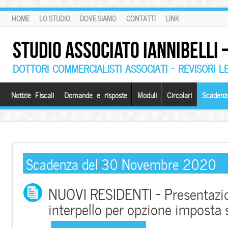
HOME
LO STUDIO
DOVE SIAMO
CONTATTI
LINK
STUDIO ASSOCIATO IANNIBELLI
DOTTORI COMMERCIALISTI ASSOCIATI – REVISORI L
Notizie Fiscali
Domande e risposte
Moduli
Circolari
Scadenz
Scadenza del 30 Novembre 2020
NUOVI RESIDENTI – Presentazio
interpello per opzione imposta 