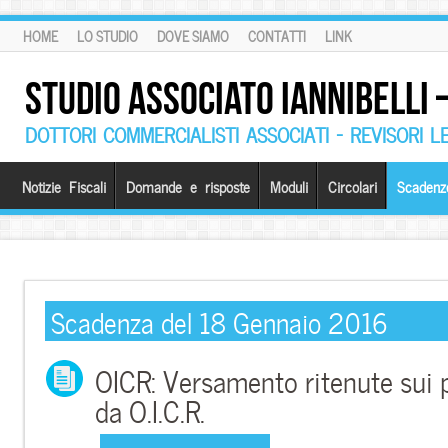
HOME
LO STUDIO
DOVE SIAMO
CONTATTI
LINK
STUDIO ASSOCIATO IANNIBELLI
DOTTORI COMMERCIALISTI ASSOCIATI – REVISORI L
Notizie Fiscali
Domande e risposte
Moduli
Circolari
Scadenz
Scadenza del 18 Gennaio 2016
OICR: Versamento ritenute sui p
da O.I.C.R.