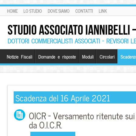
HOME
LO STUDIO
DOVE SIAMO
CONTATTI
LINK
STUDIO ASSOCIATO IANNIBELLI
DOTTORI COMMERCIALISTI ASSOCIATI – REVISORI L
Notizie Fiscali
Domande e risposte
Moduli
Circolari
Scadenz
Scadenza del 16 Aprile 2021
OICR – Versamento ritenute sui 
da O.I.C.R.