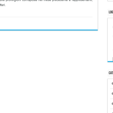
fari.
Log
Cat