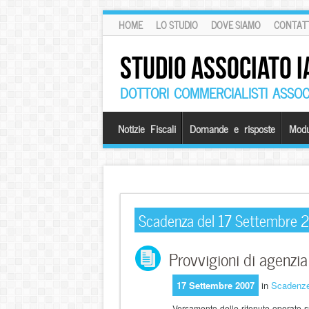
HOME
LO STUDIO
DOVE SIAMO
CONTATT
STUDIO ASSOCIATO I
DOTTORI COMMERCIALISTI ASSOCI
Notizie Fiscali
Domande e risposte
Modu
Scadenza del 17 Settembre 
Provvigioni di agenzi
17 Settembre 2007
in
Scadenz
Versamento delle ritenute operate s