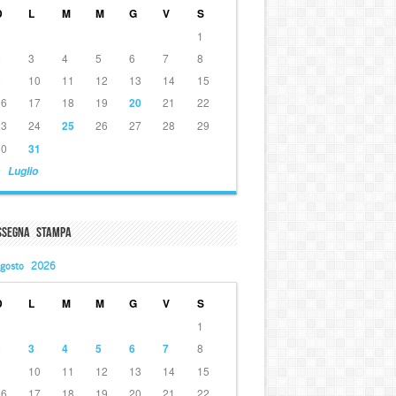
D
L
M
M
G
V
S
1
2
3
4
5
6
7
8
9
10
11
12
13
14
15
16
17
18
19
20
21
22
23
24
25
26
27
28
29
30
31
 Luglio
ssegna Stampa
gosto 2026
D
L
M
M
G
V
S
1
2
3
4
5
6
7
8
9
10
11
12
13
14
15
16
17
18
19
20
21
22