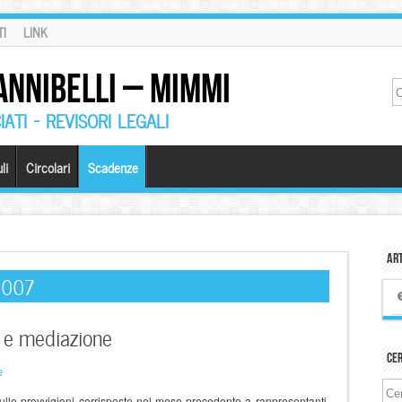
I
LINK
ANNIBELLI – MIMMI
ATI – REVISORI LEGALI
li
Circolari
Scadenze
Art
2007
a e mediazione
Ce
e
ulle provvigioni corrisposte nel mese precedente a rappresentanti,