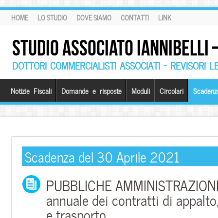
HOME
LO STUDIO
DOVE SIAMO
CONTATTI
LINK
STUDIO ASSOCIATO IANNIBELLI
DOTTORI COMMERCIALISTI ASSOCIATI – REVISORI L
Notizie Fiscali
Domande e risposte
Moduli
Circolari
Scadenz
Scadenza del 30 Aprile 2021
PUBBLICHE AMMINISTRAZIONI 
annuale dei contratti di appalt
e trasporto