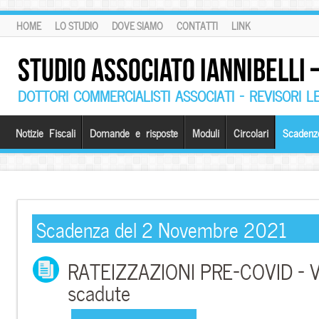
HOME
LO STUDIO
DOVE SIAMO
CONTATTI
LINK
STUDIO ASSOCIATO IANNIBELLI
DOTTORI COMMERCIALISTI ASSOCIATI – REVISORI L
Notizie Fiscali
Domande e risposte
Moduli
Circolari
Scadenz
Scadenza del 2 Novembre 2021
RATEIZZAZIONI PRE-COVID – V
scadute