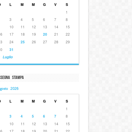
D
L
M
M
G
V
S
1
2
3
4
5
6
7
8
9
10
11
12
13
14
15
16
17
18
19
20
21
22
23
24
25
26
27
28
29
30
31
 Luglio
ssegna Stampa
gosto 2026
D
L
M
M
G
V
S
1
2
3
4
5
6
7
8
9
10
11
12
13
14
15
16
17
18
19
20
21
22