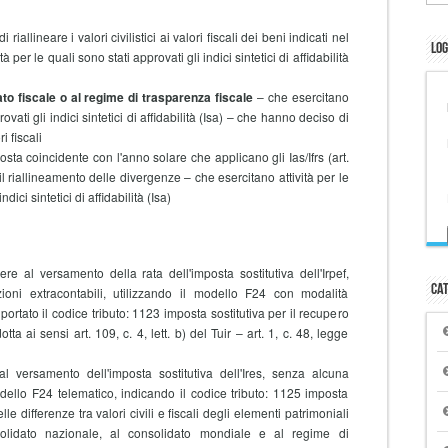
riallineare i valori civilistici ai valori fiscali dei beni indicati nel
Log
per le quali sono stati approvati gli indici sintetici di affidabilità
to fiscale
o al regime di trasparenza fiscale
– che esercitano
rovati gli indici sintetici di affidabilità (Isa) – che hanno deciso di
ri fiscali
ta coincidente con l'anno solare che applicano gli Ias/Ifrs (art.
l riallineamento delle divergenze – che esercitano attività per le
dici sintetici di affidabilità (Isa)
 al versamento della rata dell'imposta sostitutiva dell'Irpef,
Cat
uzioni extracontabili, utilizzando il modello F24 con modalità
portato il codice tributo: 1123 imposta sostitutiva per il recupero
a ai sensi art. 109, c. 4, lett. b) del Tuir – art. 1, c. 48, legge
versamento dell'imposta sostitutiva dell'Ires, senza alcuna
dello F24 telematico, indicando il codice tributo: 1125 imposta
lle differenze tra valori civili e fiscali degli elementi patrimoniali
solidato nazionale, al consolidato mondiale e al regime di