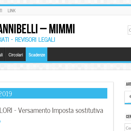
I
LINK
ANNIBELLI – MIMMI
ATI – REVISORI LEGALI
li
Circolari
Scadenze
Art
 2019
RI – Versamento Imposta sostitutiva
Ce
e