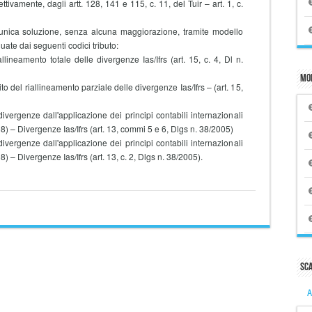
ttivamente, dagli artt. 128, 141 e 115, c. 11, del Tuir – art. 1, c.
unica soluzione, senza alcuna maggiorazione, tramite modello
uate dai seguenti codici tributo:
lineamento totale delle divergenze Ias/Ifrs (art. 15, c. 4, Dl n.
Mo
to del riallineamento parziale delle divergenze Ias/Ifrs – (art. 15,
divergenze dall'applicazione dei principi contabili internazionali
2008) – Divergenze Ias/Ifrs (art. 13, commi 5 e 6, Dlgs n. 38/2005)
divergenze dall'applicazione dei principi contabili internazionali
008) – Divergenze Ias/Ifrs (art. 13, c. 2, Dlgs n. 38/2005).
Sc
A