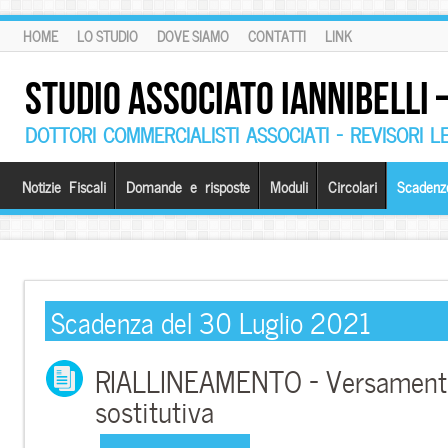
HOME
LO STUDIO
DOVE SIAMO
CONTATTI
LINK
STUDIO ASSOCIATO IANNIBELLI
DOTTORI COMMERCIALISTI ASSOCIATI – REVISORI L
Notizie Fiscali
Domande e risposte
Moduli
Circolari
Scadenz
Scadenza del 30 Luglio 2021
RIALLINEAMENTO – Versament
sostitutiva