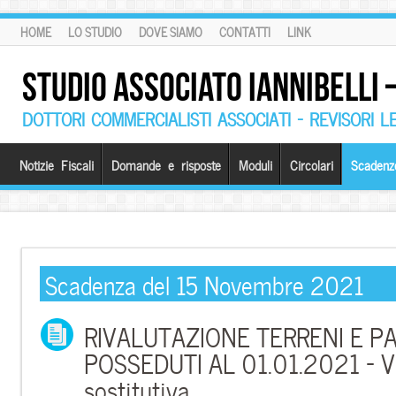
HOME
LO STUDIO
DOVE SIAMO
CONTATTI
LINK
STUDIO ASSOCIATO IANNIBELLI
DOTTORI COMMERCIALISTI ASSOCIATI – REVISORI L
Notizie Fiscali
Domande e risposte
Moduli
Circolari
Scadenz
Scadenza del 15 Novembre 2021
RIVALUTAZIONE TERRENI E P
POSSEDUTI AL 01.01.2021 – V
sostitutiva