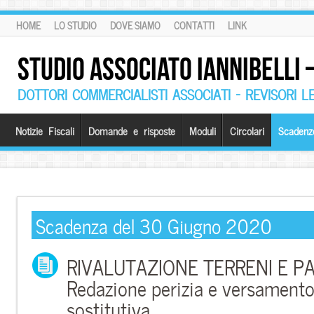
HOME
LO STUDIO
DOVE SIAMO
CONTATTI
LINK
STUDIO ASSOCIATO IANNIBELLI
DOTTORI COMMERCIALISTI ASSOCIATI – REVISORI L
Notizie Fiscali
Domande e risposte
Moduli
Circolari
Scadenz
Scadenza del 30 Giugno 2020
RIVALUTAZIONE TERRENI E PA
Redazione perizia e versament
sostitutiva