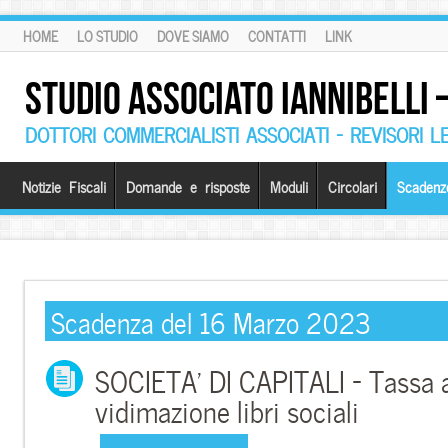
HOME
LO STUDIO
DOVE SIAMO
CONTATTI
LINK
STUDIO ASSOCIATO IANNIBELLI
DOTTORI COMMERCIALISTI ASSOCIATI – REVISORI L
Notizie Fiscali
Domande e risposte
Moduli
Circolari
Scadenz
Scadenza del 16 Marzo 2023
SOCIETA’ DI CAPITALI – Tassa 
vidimazione libri sociali