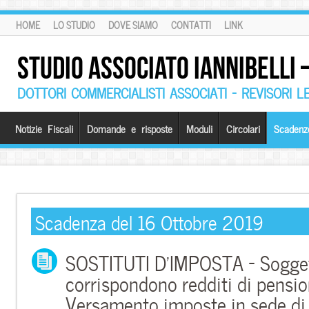
HOME
LO STUDIO
DOVE SIAMO
CONTATTI
LINK
STUDIO ASSOCIATO IANNIBELLI
DOTTORI COMMERCIALISTI ASSOCIATI – REVISORI L
Notizie Fiscali
Domande e risposte
Moduli
Circolari
Scadenz
Scadenza del 16 Ottobre 2019
SOSTITUTI D’IMPOSTA – Sogget
corrispondono redditi di pensi
Versamento imposte in sede di