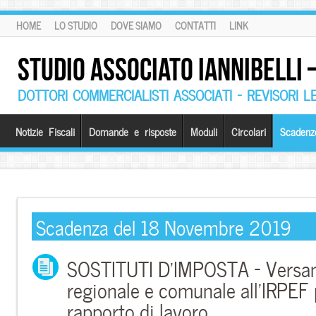
HOME
LO STUDIO
DOVE SIAMO
CONTATTI
LINK
STUDIO ASSOCIATO IANNIBELLI
DOTTORI COMMERCIALISTI ASSOCIATI – REVISORI L
Notizie Fiscali
Domande e risposte
Moduli
Circolari
Scadenz
Scadenza del 18 Novembre 2019
SOSTITUTI D’IMPOSTA – Versam
regionale e comunale all’IRPEF
rapporto di lavoro