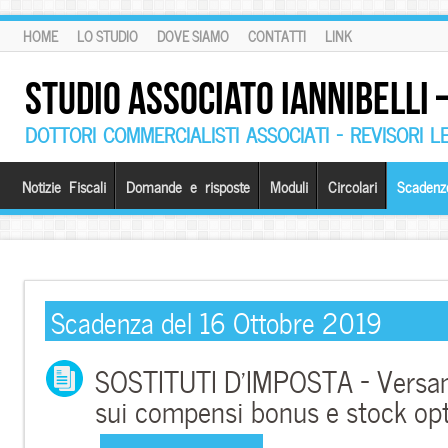
HOME
LO STUDIO
DOVE SIAMO
CONTATTI
LINK
STUDIO ASSOCIATO IANNIBELLI
DOTTORI COMMERCIALISTI ASSOCIATI – REVISORI L
Notizie Fiscali
Domande e risposte
Moduli
Circolari
Scadenz
Scadenza del 16 Ottobre 2019
SOSTITUTI D’IMPOSTA – Versam
sui compensi bonus e stock op