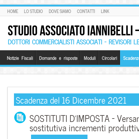
HOME
LO STUDIO
DOVE SIAMO
CONTATTI
LINK
STUDIO ASSOCIATO IANNIBELLI
DOTTORI COMMERCIALISTI ASSOCIATI – REVISORI L
Notizie Fiscali
Domande e risposte
Moduli
Circolari
Scadenz
Scadenza del 16 Dicembre 2021
SOSTITUTI D’IMPOSTA – Versa
sostitutiva incrementi produtti