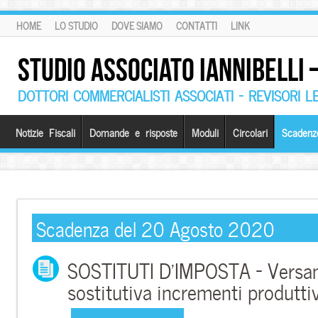
HOME
LO STUDIO
DOVE SIAMO
CONTATTI
LINK
STUDIO ASSOCIATO IANNIBELLI
DOTTORI COMMERCIALISTI ASSOCIATI – REVISORI L
Notizie Fiscali
Domande e risposte
Moduli
Circolari
Scadenz
Scadenza del 20 Agosto 2020
SOSTITUTI D’IMPOSTA – Versa
sostitutiva incrementi produtti