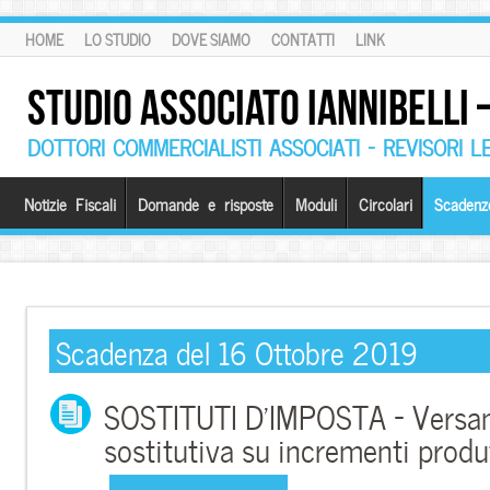
HOME
LO STUDIO
DOVE SIAMO
CONTATTI
LINK
STUDIO ASSOCIATO IANNIBELLI
DOTTORI COMMERCIALISTI ASSOCIATI – REVISORI L
Notizie Fiscali
Domande e risposte
Moduli
Circolari
Scadenz
Scadenza del 16 Ottobre 2019
SOSTITUTI D’IMPOSTA – Versa
sostitutiva su incrementi produ