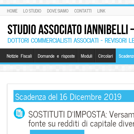
HOME
LO STUDIO
DOVE SIAMO
CONTATTI
LINK
STUDIO ASSOCIATO IANNIBELLI
DOTTORI COMMERCIALISTI ASSOCIATI – REVISORI L
Notizie Fiscali
Domande e risposte
Moduli
Circolari
Scadenz
Scadenza del 16 Dicembre 2019
SOSTITUTI D’IMPOSTA: Versamen
fonte su redditi di capitale dive