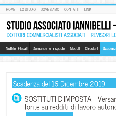
HOME
LO STUDIO
DOVE SIAMO
CONTATTI
LINK
STUDIO ASSOCIATO IANNIBELLI
DOTTORI COMMERCIALISTI ASSOCIATI – REVISORI L
Notizie Fiscali
Domande e risposte
Moduli
Circolari
Scadenz
Scadenza del 16 Dicembre 2019
SOSTITUTI D’IMPOSTA – Versame
fonte su redditi di lavoro auto