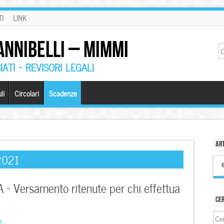
I
LINK
ANNIBELLI – MIMMI
ATI – REVISORI LEGALI
li
Circolari
Scadenze
Art
2021
– Versamento ritenute per chi effettua
Ce
e