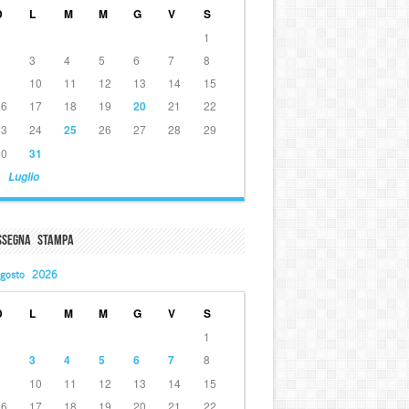
D
L
M
M
G
V
S
1
2
3
4
5
6
7
8
9
10
11
12
13
14
15
16
17
18
19
20
21
22
23
24
25
26
27
28
29
30
31
 Luglio
ssegna Stampa
gosto 2026
D
L
M
M
G
V
S
1
2
3
4
5
6
7
8
9
10
11
12
13
14
15
16
17
18
19
20
21
22