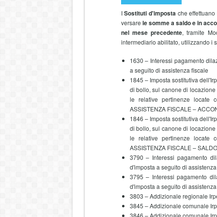
I
Sostituti d'imposta
che effettuano
versare
le somme a saldo e in acco
nel mese precedente
, tramite Mo
intermediario abilitato, utilizzando i 
1630 – Interessi pagamento dilazio
a seguito di assistenza fiscale
1845 – Imposta sostitutiva dell'Ir
di bollo, sul canone di locazione 
le relative pertinenze locate 
ASSISTENZA FISCALE – ACCO
1846 – Imposta sostitutiva dell'Ir
di bollo, sul canone di locazione 
le relative pertinenze locate 
ASSISTENZA FISCALE – SALD
3790 – Interessi pagamento dilaz
d'imposta a seguito di assistenza 
3795 – Interessi pagamento dilaz
d'imposta a seguito di assistenza 
3803 – Addizionale regionale Irpef
3845 – Addizionale comunale Irpe
3846 – Addizionale comunale Irpe