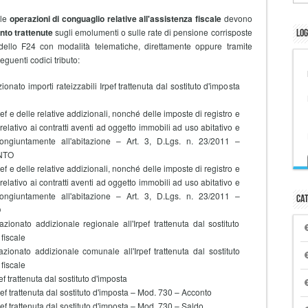
 le
operazioni di conguaglio relative all'assistenza fiscale
devono
nto trattenute
sugli emolumenti o sulle rate di pensione corrisposte
Log
dello F24 con modalità telematiche, direttamente oppure tramite
seguenti codici tributo:
nato importi rateizzabili Irpef trattenuta dal sostituto d'imposta
pef e delle relative addizionali, nonché delle imposte di registro e
relativo ai contratti aventi ad oggetto immobili ad uso abitativo e
congiuntamente all'abitazione – Art. 3, D.Lgs. n. 23/2011 –
NTO
pef e delle relative addizionali, nonché delle imposte di registro e
relativo ai contratti aventi ad oggetto immobili ad uso abitativo e
congiuntamente all'abitazione – Art. 3, D.Lgs. n. 23/2011 –
Cat
O
ionato addizionale regionale all'Irpef trattenuta dal sostituto
fiscale
ionato addizionale comunale all'Irpef trattenuta dal sostituto
fiscale
 trattenuta dal sostituto d'imposta
f trattenuta dal sostituto d'imposta – Mod. 730 – Acconto
f trattenuta dal sostituto d'imposta – Mod. 730 – Saldo