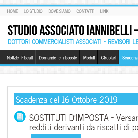
HOME
LO STUDIO
DOVE SIAMO
CONTATTI
LINK
STUDIO ASSOCIATO IANNIBELLI
DOTTORI COMMERCIALISTI ASSOCIATI – REVISORI L
Notizie Fiscali
Domande e risposte
Moduli
Circolari
Scadenz
Scadenza del 16 Ottobre 2019
SOSTITUTI D’IMPOSTA – Versam
redditi derivanti da riscatti di p