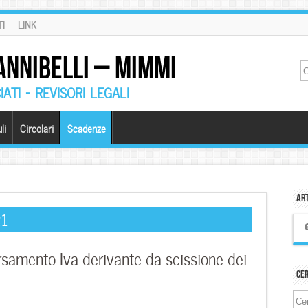
I
LINK
ANNIBELLI – MIMMI
ATI – REVISORI LEGALI
li
Circolari
Scadenze
Art
21
amento Iva derivante da scissione dei
Ce