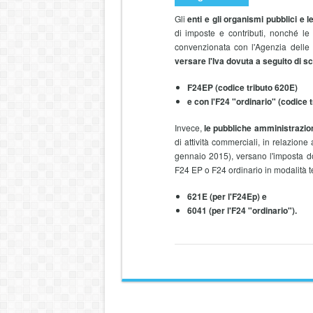
Gli
enti e gli organismi pubblici e l
di imposte e contributi, nonché l
convenzionata con l'Agenzia delle 
versare l'Iva dovuta a seguito di 
F24EP (codice tributo 620E)
e con l'F24 "ordinario" (codice t
Invece,
le pubbliche amministrazion
di attività commerciali, in relazione
gennaio 2015), versano l'imposta d
F24 EP o F24 ordinario in modalità tel
621E (per l'F24Ep) e
6041 (per l'F24 "ordinario").