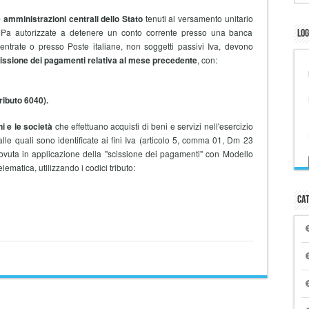
e amministrazioni centrali dello Stato
tenuti al versamento unitario
e Pa autorizzate a detenere un conto corrente presso una banca
Log
entrate o presso Poste italiane, non soggetti passivi Iva, devono
scissione dei pagamenti relativa al mese precedente
, con:
ributo 6040).
i e le società
che effettuano acquisti di beni e servizi nell'esercizio
 alle quali sono identificate ai fini Iva (articolo 5, comma 01, Dm 23
ovuta in applicazione della "scissione dei pagamenti" con Modello
ematica, utilizzando i codici tributo:
Cat