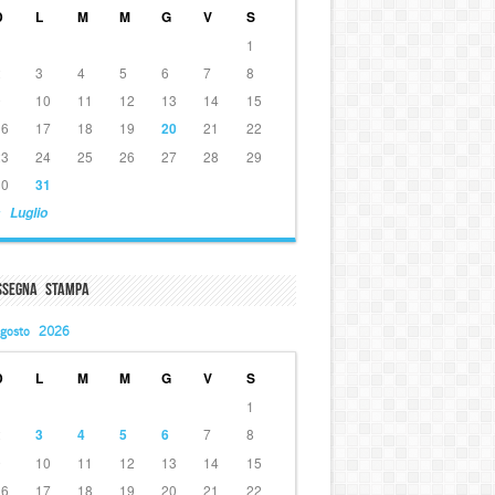
D
L
M
M
G
V
S
1
2
3
4
5
6
7
8
9
10
11
12
13
14
15
16
17
18
19
20
21
22
23
24
25
26
27
28
29
30
31
 Luglio
ssegna Stampa
gosto 2026
D
L
M
M
G
V
S
1
2
3
4
5
6
7
8
9
10
11
12
13
14
15
16
17
18
19
20
21
22