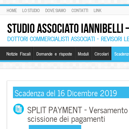
HOME
LO STUDIO
DOVE SIAMO
CONTATTI
LINK
STUDIO ASSOCIATO IANNIBELLI
DOTTORI COMMERCIALISTI ASSOCIATI – REVISORI L
Notizie Fiscali
Domande e risposte
Moduli
Circolari
Scadenz
Scadenza del 16 Dicembre 2019
SPLIT PAYMENT – Versamento Iv
scissione dei pagamenti