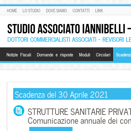
HOME
LO STUDIO
DOVE SIAMO
CONTATTI
LINK
STUDIO ASSOCIATO IANNIBELLI
DOTTORI COMMERCIALISTI ASSOCIATI – REVISORI L
Notizie Fiscali
Domande e risposte
Moduli
Circolari
Scadenz
Scadenza del 30 Aprile 2021
STRUTTURE SANITARIE PRIVAT
Comunicazione annuale dei com