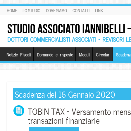
HOME
LO STUDIO
DOVE SIAMO
CONTATTI
LINK
STUDIO ASSOCIATO IANNIBELLI
DOTTORI COMMERCIALISTI ASSOCIATI – REVISORI L
Notizie Fiscali
Domande e risposte
Moduli
Circolari
Scadenz
Scadenza del 16 Gennaio 2020
TOBIN TAX – Versamento mensil
transazioni finanziarie