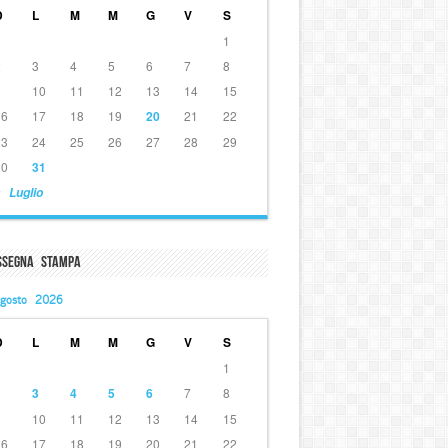
D
L
M
M
G
V
S
1
2
3
4
5
6
7
8
9
10
11
12
13
14
15
16
17
18
19
20
21
22
23
24
25
26
27
28
29
30
31
 Luglio
ssegna Stampa
gosto 2026
D
L
M
M
G
V
S
1
2
3
4
5
6
7
8
9
10
11
12
13
14
15
16
17
18
19
20
21
22