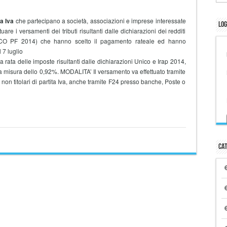
ta Iva
che partecipano a società, associazioni e imprese interessate
Log
tuare i versamenti dei tributi risultanti dalle dichiarazioni dei redditi
CO PF 2014) che hanno scelto il pagamento rateale ed hanno
 7 luglio
a delle imposte risultanti dalle dichiarazioni Unico e Irap 2014,
la misura dello 0,92%. MODALITA’ Il versamento va effettuato tramite
non titolari di partita Iva, anche tramite F24 presso banche, Poste o
Cat