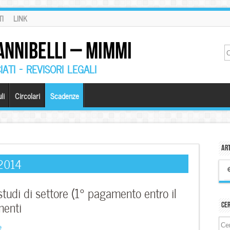
I
LINK
ANNIBELLI – MIMMI
ATI – REVISORI LEGALI
li
Circolari
Scadenze
Art
 2014
di di settore (1° pagamento entro il
menti
Ce
e