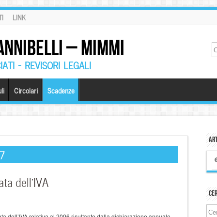
I
LINK
ANNIBELLI – MIMMI
ATI – REVISORI LEGALI
li
Circolari
Scadenze
Art
7
ta dell’IVA
Ce
ta dell’IVA relativa al 2006 risultante dalla dichiarazione annuale.