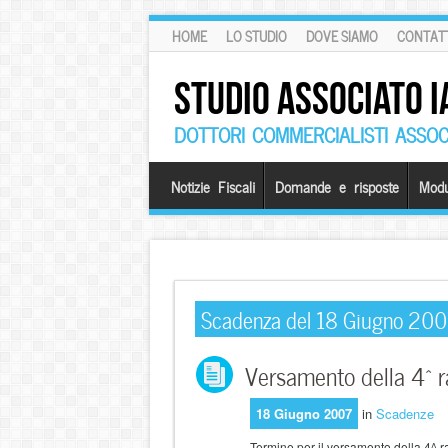
HOME
LO STUDIO
DOVE SIAMO
CONTATT
STUDIO ASSOCIATO I
DOTTORI COMMERCIALISTI ASSOCI
Notizie Fiscali
Domande e risposte
Modu
Scadenza del 18 Giugno 200
Versamento della 4^ ra
18 Giugno 2007
in
Scadenze
Termine per il versamento della 4^ ra