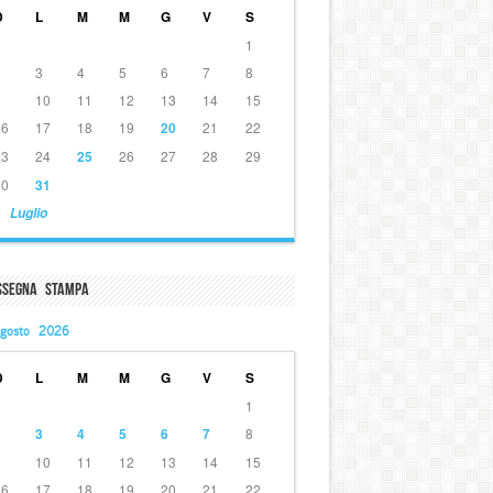
D
L
M
M
G
V
S
1
2
3
4
5
6
7
8
9
10
11
12
13
14
15
16
17
18
19
20
21
22
23
24
25
26
27
28
29
30
31
 Luglio
ssegna Stampa
gosto 2026
D
L
M
M
G
V
S
1
2
3
4
5
6
7
8
9
10
11
12
13
14
15
16
17
18
19
20
21
22