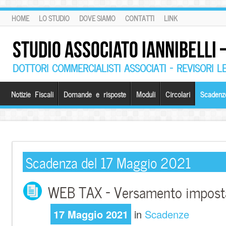
HOME
LO STUDIO
DOVE SIAMO
CONTATTI
LINK
STUDIO ASSOCIATO IANNIBELLI
DOTTORI COMMERCIALISTI ASSOCIATI – REVISORI L
Notizie Fiscali
Domande e risposte
Moduli
Circolari
Scadenz
Scadenza del 17 Maggio 2021
WEB TAX – Versamento impost
17 Maggio 2021
in
Scadenze