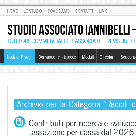
HOME
LO STUDIO
DOVE SIAMO
CONTATTI
LINK
STUDIO ASSOCIATO IANNIBELLI
DOTTORI COMMERCIALISTI ASSOCIATI – REVISORI L
Notizie Fiscali
Domande e risposte
Moduli
Circolari
Scadenz
Archivio per la Categoria ‘Redditi d
Contributi per ricerca e sviluppo
tassazione per cassa dal 2026