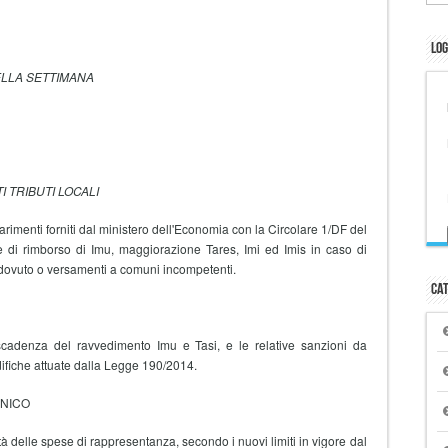
Log
DELLA SETTIMANA
TRIBUTI LOCALI
arimenti forniti dal ministero dell'Economia con la Circolare 1/DF del
e di rimborso di Imu, maggiorazione Tares, Imi ed Imis in caso di
dovuto o versamenti a comuni incompetenti.
Cat
i scadenza del ravvedimento Imu e Tasi, e le relative sanzioni da
difiche attuate dalla Legge 190/2014.
UNICO
ità delle spese di rappresentanza, secondo i nuovi limiti in vigore dal