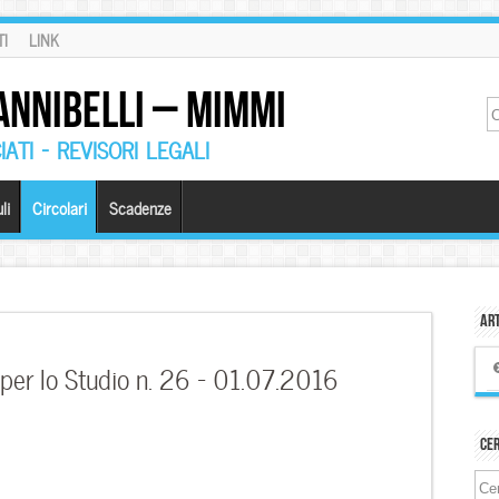
I
LINK
ANNIBELLI – MIMMI
ATI – REVISORI LEGALI
li
Circolari
Scadenze
Art
 per lo Studio n. 26 – 01.07.2016
Ce