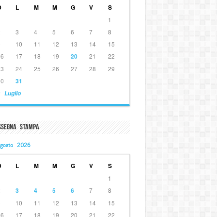
D
L
M
M
G
V
S
1
2
3
4
5
6
7
8
9
10
11
12
13
14
15
16
17
18
19
20
21
22
23
24
25
26
27
28
29
30
31
 Luglio
ssegna Stampa
gosto 2026
D
L
M
M
G
V
S
1
2
3
4
5
6
7
8
9
10
11
12
13
14
15
16
17
18
19
20
21
22