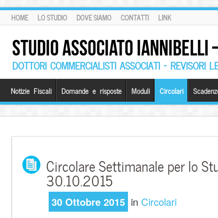
HOME
LO STUDIO
DOVE SIAMO
CONTATTI
LINK
STUDIO ASSOCIATO IANNIBELLI
DOTTORI COMMERCIALISTI ASSOCIATI – REVISORI L
Notizie Fiscali
Domande e risposte
Moduli
Circolari
Scadenz
Circolare Settimanale per lo St
30.10.2015
30 Ottobre 2015
in
Circolari