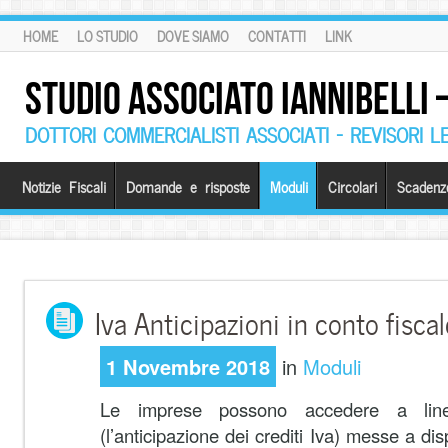
HOME
LO STUDIO
DOVE SIAMO
CONTATTI
LINK
STUDIO ASSOCIATO IANNIBELLI
DOTTORI COMMERCIALISTI ASSOCIATI – REVISORI L
Notizie Fiscali
Domande e risposte
Moduli
Circolari
Scadenz
Iva Anticipazioni in conto fisca
1 Novembre 2018
in
Moduli
Le imprese possono accedere a linee
(l’anticipazione dei crediti Iva) messe a d