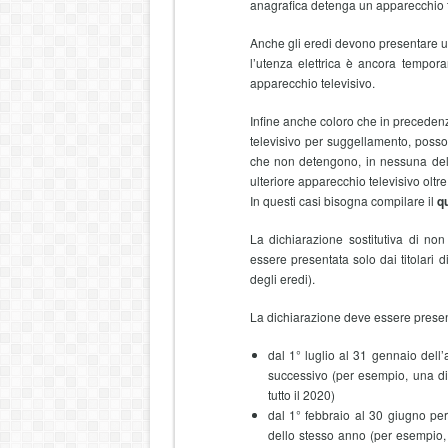
anagrafica detenga un apparecchio t
Anche gli eredi devono presentare un
l’utenza elettrica è ancora tempor
apparecchio televisivo.
Infine anche coloro che in precede
televisivo per suggellamento, posson
che non detengono, in nessuna delle 
ulteriore apparecchio televisivo oltre
In questi casi bisogna compilare il
q
La dichiarazione sostitutiva di no
essere presentata solo dai titolari 
degli eredi).
La dichiarazione deve essere presen
dal 1° luglio al 31 gennaio dell
successivo (per esempio, una di
tutto il 2020)
dal 1° febbraio al 30 giugno pe
dello stesso anno (per esempio, 