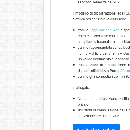
secondo semestre del 2020).
Il modello di dichiarazione sostitu
elettrica residenziale) o dall’erede:
tramite l’
applicazione web
dispon
entrate, accessibile con le crede
compilare e trasmettere la dichia
tramite raccomandata senza busta,
Torino – Ufficio canone Tv – Cas
un valido documento di riconosc
trasmettendo la dichiarazione tr
digitale, all'indirizzo Pec
cp22
.
ca
tramite gli intermediari abilitati (
In allegato:
Modello di dichiarazione sostitu
privato
Istruzioni di compilazione della 
televisione per uso privato
Scarica la circolare