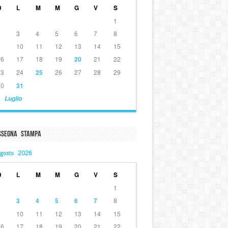
D
L
M
M
G
V
S
1
2
3
4
5
6
7
8
9
10
11
12
13
14
15
16
17
18
19
20
21
22
23
24
25
26
27
28
29
30
31
 Luglio
ssegna Stampa
gosto 2026
D
L
M
M
G
V
S
1
2
3
4
5
6
7
8
9
10
11
12
13
14
15
16
17
18
19
20
21
22