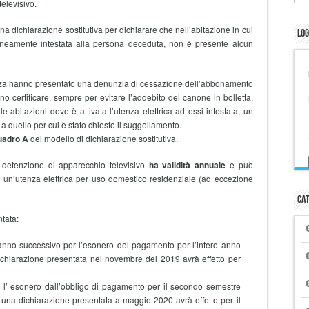
elevisivo.
a dichiarazione sostitutiva per dichiarare che nell’abitazione in cui
Log
aneamente intestata alla persona deceduta, non è presente alcun
nza hanno presentato una denunzia di cessazione dell’abbonamento
o certificare, sempre per evitare l’addebito del canone in bolletta,
abitazioni dove è attivata l’utenza elettrica ad essi intestata, un
 a quello per cui è stato chiesto il suggellamento.
uadro A
del modello di dichiarazione sostitutiva.
n detenzione di apparecchio televisivo
ha validità annuale
e può
di un’utenza elettrica per uso domestico residenziale (ad eccezione
Cat
tata:
’anno successivo per l’esonero del pagamento per l’intero anno
chiarazione presentata nel novembre del 2019 avrà effetto per
r l’ esonero dall’obbligo di pagamento per il secondo semestre
una dichiarazione presentata a maggio 2020 avrà effetto per il