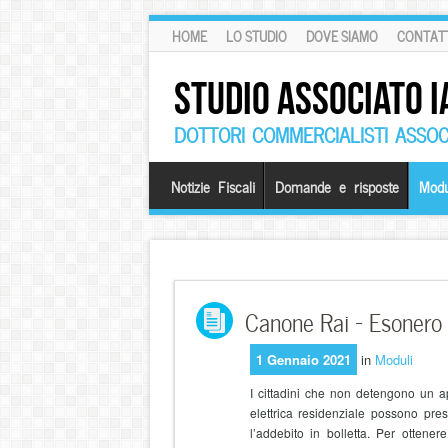
HOME
LO STUDIO
DOVE SIAMO
CONTATT
STUDIO ASSOCIATO I
DOTTORI COMMERCIALISTI ASSOCI
Notizie Fiscali
Domande e risposte
Modu
Canone Rai – Esonero
1 Gennaio 2021
in
Moduli
I cittadini che non detengono un ap
elettrica residenziale possono pres
l’addebito in bolletta. Per otten