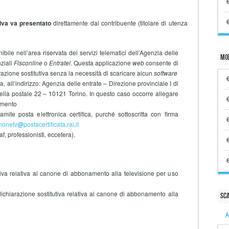
tiva va presentato
direttamente dal contribuente (titolare di utenza
ibile nell’area riservata dei servizi telematici dell’Agenzia delle
Mo
nziali
Fisconline
o
Entratel
. Questa applicazione
web
consente di
razione sostitutiva senza la necessità di scaricare alcun
software
 all’indirizzo: Agenzia delle entrate – Direzione provinciale I di
ella postale 22 – 10121 Torino. In questo caso occorre allegare
imento
amite posta elettronica certifica, purché sottoscritta con firma
nonetv
@
postacertificata
.
rai
.
it
Caf, professionisti, eccetera).
tiva relativa al canone di abbonamento alla televisione per uso
dichiarazione sostitutiva relativa al canone di abbonamento alla
Sc
A