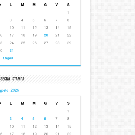
D
L
M
M
G
V
S
1
2
3
4
5
6
7
8
9
10
11
12
13
14
15
16
17
18
19
20
21
22
23
24
25
26
27
28
29
30
31
 Luglio
ssegna Stampa
gosto 2026
D
L
M
M
G
V
S
1
2
3
4
5
6
7
8
9
10
11
12
13
14
15
16
17
18
19
20
21
22