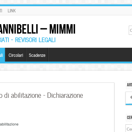
I
LINK
ANNIBELLI – MIMMI
ATI – REVISORI LEGALI
li
Circolari
Scadenze
Art
lo di abilitazione – Dichiarazione
Ce
 abilitazione