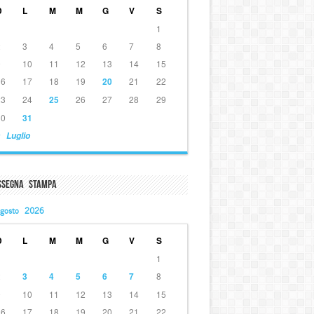
D
L
M
M
G
V
S
1
2
3
4
5
6
7
8
9
10
11
12
13
14
15
16
17
18
19
20
21
22
23
24
25
26
27
28
29
30
31
 Luglio
ssegna Stampa
gosto 2026
D
L
M
M
G
V
S
1
2
3
4
5
6
7
8
9
10
11
12
13
14
15
16
17
18
19
20
21
22