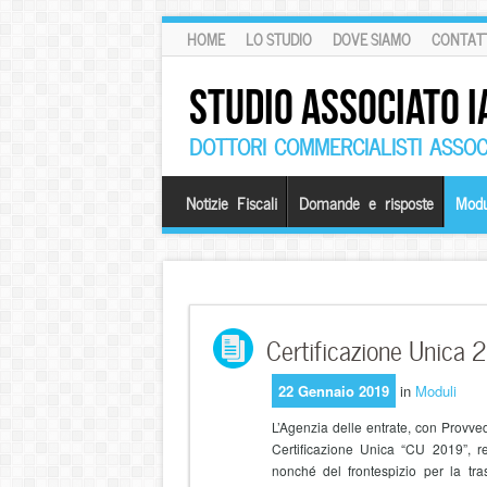
HOME
LO STUDIO
DOVE SIAMO
CONTATT
STUDIO ASSOCIATO I
DOTTORI COMMERCIALISTI ASSOCI
Notizie Fiscali
Domande e risposte
Modu
Certificazione Unica 2
22 Gennaio 2019
in
Moduli
L’Agenzia delle entrate, con Provv
Certificazione Unica “CU 2019”, re
nonché del frontespizio per la tra