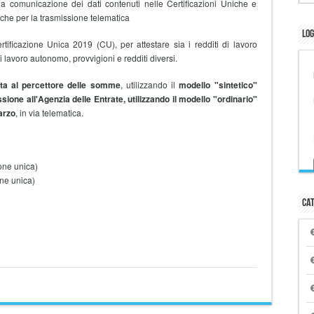
la comunicazione dei dati contenuti nelle Certificazioni Uniche e
iche per la trasmissione telematica
Log
Certificazione Unica 2019 (CU), per attestare sia i redditi di lavoro
di lavoro autonomo, provvigioni e redditi diversi.
ata al percettore delle somme
, utilizzando il
modello "sintetico"
sione all'Agenzia delle Entrate, utilizzando il modello "ordinario"
arzo
, in via telematica.
one unica)
one unica)
Cat